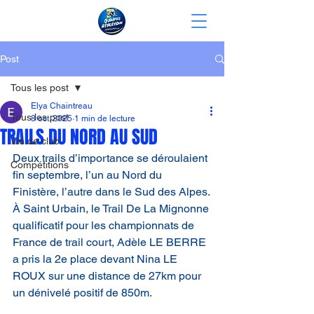
Post
Tous les post
Elya Chaintreau
Tous les post
8 oct. 2025
1 min de lecture
TRAILS DU NORD AU SUD
Vie de club
Deux trails d’importance se déroulaient 
Compétitions
fin septembre, l’un au Nord du 
Finistère, l’autre dans le Sud des Alpes.
À Saint Urbain, le Trail De La Mignonne 
qualificatif pour les championnats de 
France de trail court, Adèle LE BERRE 
a pris la 2e place devant Nina LE 
ROUX sur une distance de 27km pour 
un dénivelé positif de 850m.