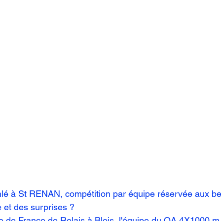
hlé à St RENAN, compétition par équipe réservée aux be
 et des surprises ?
 de France de Relais à Blois, l'équipe du QA 4X1000 m 