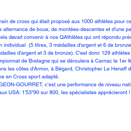
errain de cross qui était proposé aux 1000 athlètes pour 
e alternance de boue, de montées-descentes et d'une par
ela devait convenir à nos QAthlètes qui ont répondu prés
 individuel  (5 titres, 3 médailles d'argent et 6 de bronze
édailles d'argent et 3 de bronze). C'est donc 129 athlètes
mpionnat de Bretagne qui se déroulera à Carnac le 1er fév
s les côtes d'Armor, à Bégard, Christopher Le Henaff d
e en Cross sport adapté.
EON-GOURRET, c’est une performance de niveau nation
aux USA: 1'53''90 sur 800, les spécialistes apprécieront !