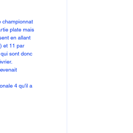
ce championnat 
tie plate mais 
ent en allant 
) et 11 par 
 qui sont donc 
rier. 
evenait 
ale 4 qu'il a 