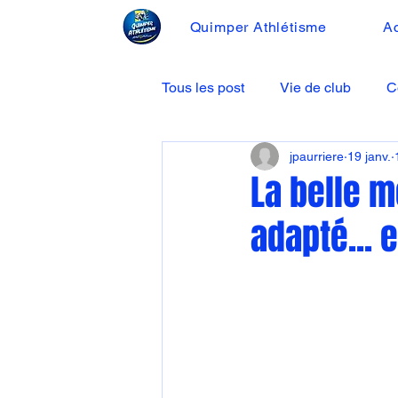
Quimper Athlétisme
Ac
Tous les post
Vie de club
C
jpaurriere
19 janv.
La belle m
adapté... e