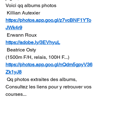
Voici qq albums photos
 Killian Autexier
https://photos.app.goo.gl/z7vcBNF1YTo
JWk4r9
 Erwann Roux
https://adobe.ly/3EVhyuL
 Beatrice Osty
(1500m F/H, relais, 100H F...)
https://photos.app.goo.gl/nQdm5gpyV36
Zk1yJ8
 Qq photos extraites des albums,
Consultez les liens pour y retrouver vos 
courses...