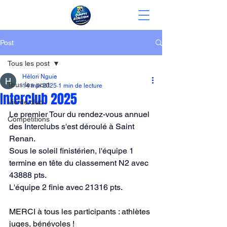
Post
Tous les post
Hélori Nguie
Tous les post
14 mai 2025
1 min de lecture
Interclub 2025
Vie de club
Le premier Tour du rendez-vous annuel 
Compétitions
des Interclubs s'est déroulé à Saint 
Renan. 
Sous le soleil finistérien, l'équipe 1 
termine en tête du classement N2 avec 
43888 pts.
L'équipe 2 finie avec 21316 pts.
MERCI à tous les participants : athlètes 
juges, bénévoles !