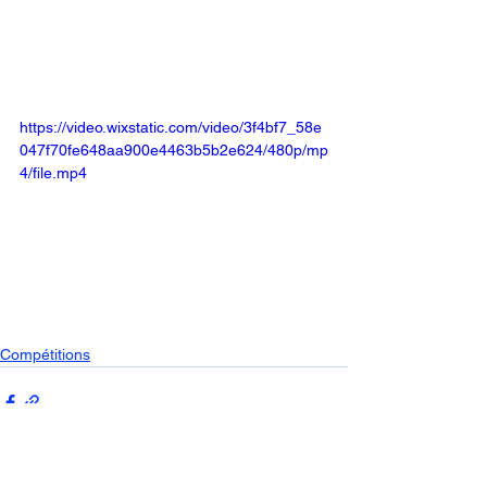
https://video.wixstatic.com/video/3f4bf7_58e
047f70fe648aa900e4463b5b2e624/480p/mp
4/file.mp4
Compétitions