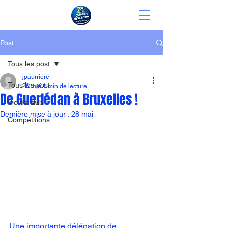
Post
Tous les post
jpaurriere
Tous les post
26 mai
1 min de lecture
De Guerlédan à Bruxelles !
Vie de club
Dernière mise à jour :
28 mai
Compétitions
Une importante délégation de 