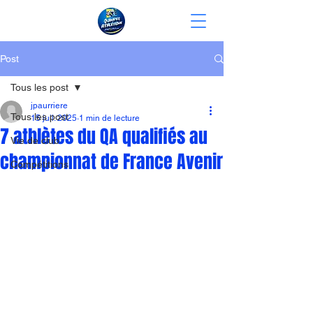
Post
Tous les post
jpaurriere
Tous les post
15 juil. 2025
1 min de lecture
7 athlètes du QA qualifiés au
Vie de club
championnat de France Avenir
Compétitions