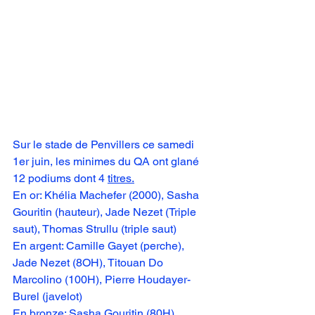
Sur le stade de Penvillers ce samedi 
1er juin, les minimes du QA ont glané 
12 podiums dont 4 
titres.
En or: Khélia Machefer (2000), Sasha 
Gouritin (hauteur), Jade Nezet (Triple 
saut), Thomas Strullu (triple saut)
En argent: Camille Gayet (perche), 
Jade Nezet (8OH), Titouan Do 
Marcolino (100H), Pierre Houdayer-
Burel (javelot)
En bronze: Sasha Gouritin (80H), 