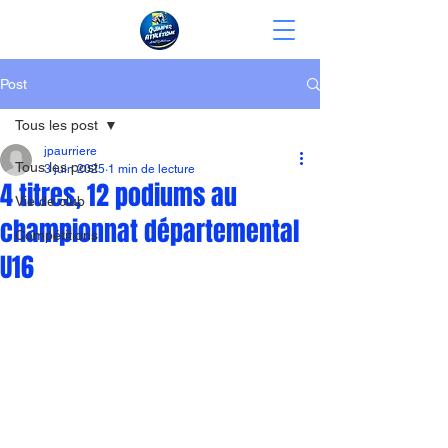
Post
Tous les post
jpaurriere
Tous les post
3 juin 2025
1 min de lecture
4 titres, 12 podiums au
Vie de club
championnat départemental
Compétitions
U16