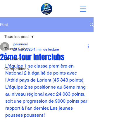
Post
Tous les post
jpaurriere
Tous les post
23 mai 2025
1 min de lecture
2ème tour Interclubs
Vie de club
L'équipe 1 se classe première en 
Compétitions
National 2 à égalité de points avec 
l'Athlé pays de Lorient (45 343 points).
L'équipe 2 se positionne au 6ème rang 
au niveau régional avec 24 083 points, 
soit une progression de 9000 points par 
rapport à l'an dernier. Les jeunes 
pousses poussent !